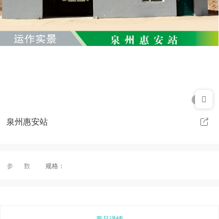
1/1
泉州惠安站
参 数
规格：
产品详情