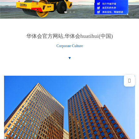
华体会官方网站,华体会huatihui(中国)
Corporate Culture
▼