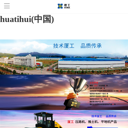
华体会官方网站,华体会
huatihui(中国)