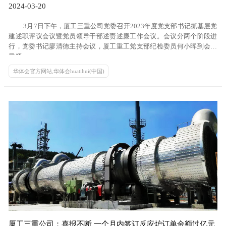
2024-03-20
3月7日下午，厦工三重公司党委召开2023年度党支部书记抓基层党
建述职评议会议暨党员领导干部述责述廉工作会议。会议分两个阶段进
行，党委书记廖清德主持会议，厦工重工党支部纪检委员何小晖到会指
导领...
华体会官方网站,华体会huatihui(中国)
厦工三重公司：喜报不断 一个月内签订反应炉订单金额过亿元