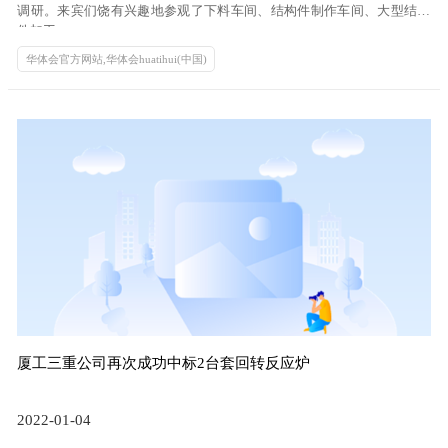
调研。来宾们饶有兴趣地参观了下料车间、结构件制作车间、大型结构
件加工...
华体会官方网站,华体会huatihui(中国)
厦工三重公司再次成功中标2台套回转反应炉
2022-01-04