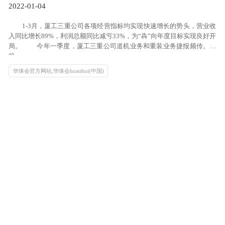
2022-01-04
1-3月，厦工三重公司各项经营指标均实现快速增长的势头，营业收
入同比增长89%，利润总额同比减亏33%，为“犇”向年度目标实现良好开
局。 今年一季度，厦工三重公司道机业务和重装业务捷报频传。道
机...
华体会官方网站,华体会huatihui(中国)