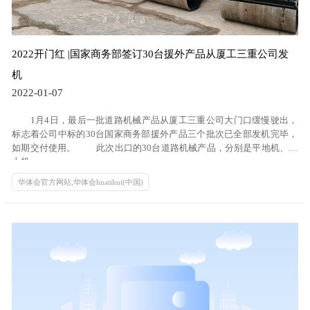
2022开门红 |国家商务部签订30台援外产品从厦工三重公司发
机
2022-01-07
1月4日，最后一批道路机械产品从厦工三重公司大门口缓慢驶出，
标志着公司中标的30台国家商务部援外产品三个批次已全部发机完毕，
如期交付使用。 此次出口的30台道路机械产品，分别是平地机、推
土机、...
华体会官方网站,华体会huatihui(中国)