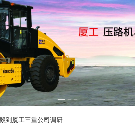
毅到厦工三重公司调研