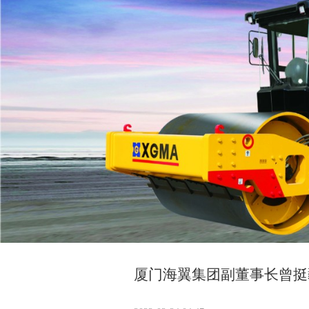
厦门海翼集团副董事长曾挺