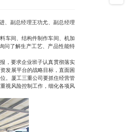
瑞进、副总经理王功尤、副总经理
下料车间、结构件制作车间、机加
询问了解生产工艺、产品性能特
汇报，要求企业班子认真贯彻落实
投资发展平台的战略目标，直面困
定位。厦工三重公司要抓住经营管
度重视风险控制工作，细化各项风