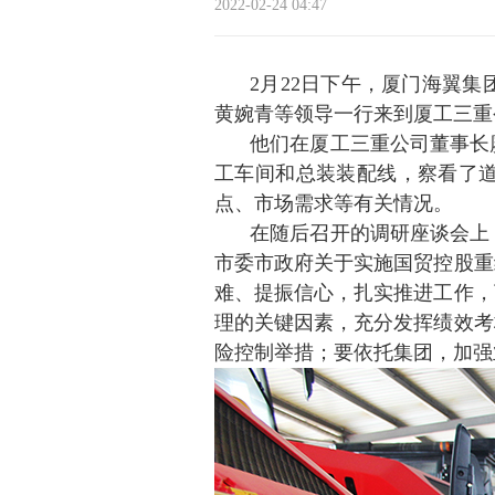
2022-02-24 04:47
2
月22日下午，厦门海翼
黄婉青等领导一行来到厦工三重
他们在厦工三重公司董事长
工车间和总装装配线，察看了
点、市场需求等有关情况。
在随后召开的调研座谈会上
市委市政府关于实施国贸控股重
难、提振信心，扎实推进工作，
理的关键因素，充分发挥绩效考
险控制举措；要依托集团，加强