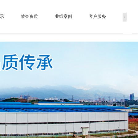
示
荣誉资质
业绩案例
客户服务