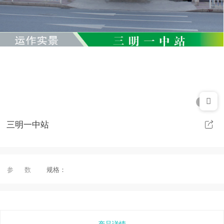
1/1
三明一中站
参 数
规格：
产品详情