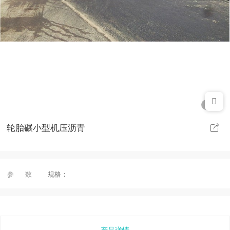
1/1
轮胎碾小型机压沥青
参 数
规格：
产品详情