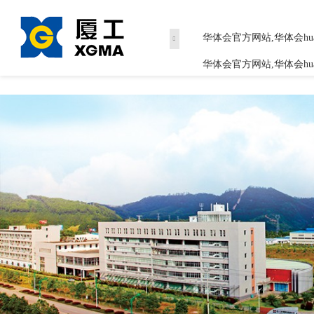
华体会官方网站,华体会huatihui(
华体会官方网站,华体会huati
华体会官方网站,华体会huati