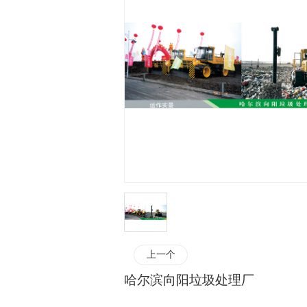
上一个
哈尔滨向阳垃圾处理厂