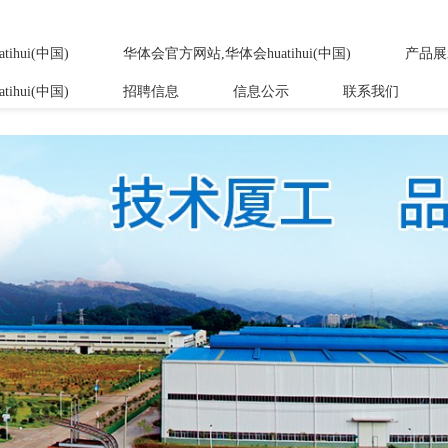
中国)
hui(中国)
华体会官方网站,华体会huatihui(中国)
产品展
hui(中国)
招聘信息
信息公示
联系我们