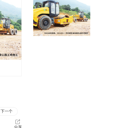
下一个
分享