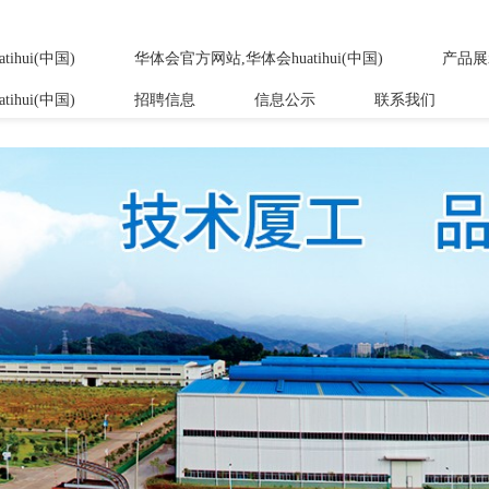
中国)
hui(中国)
华体会官方网站,华体会huatihui(中国)
产品展
hui(中国)
招聘信息
信息公示
联系我们