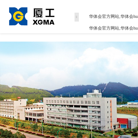
华体会官方网站,华体会huatihui(
华体会官方网站,华体会huati
华体会官方网站,华体会huati