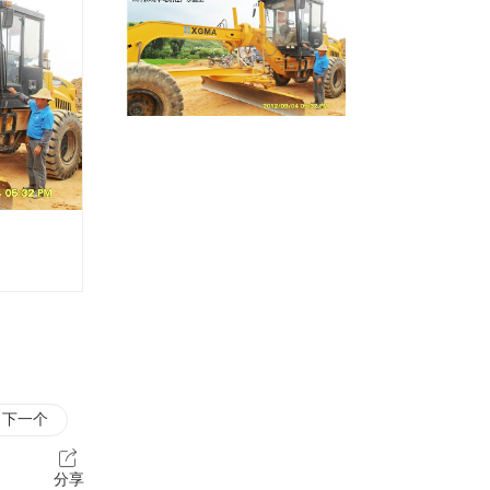
下一个
分享