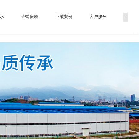
示
荣誉资质
业绩案例
客户服务