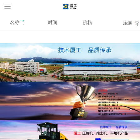
华体会官方网站,华体会
huatihui(中国)
名称
时间
价格
筛选