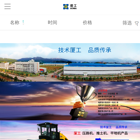
华体会官方网站,华体会
huatihui(中国)
名称
时间
价格
筛选