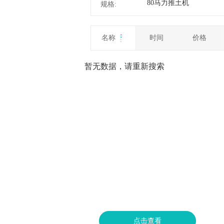
80马力推土机
规格:
名称
时间
价格
暂无数据，请重新搜索
点击查看