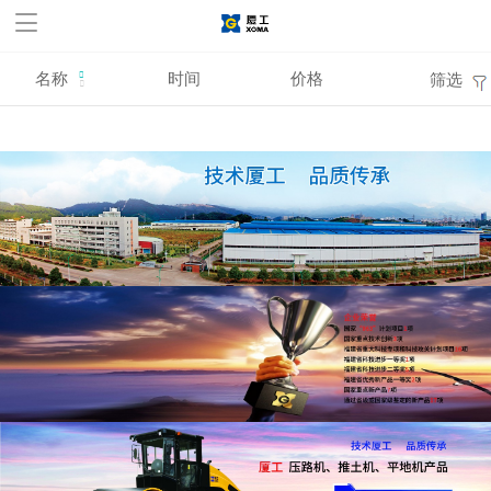
华体会官方网站,华体会
huatihui(中国)
名称
时间
价格
筛选