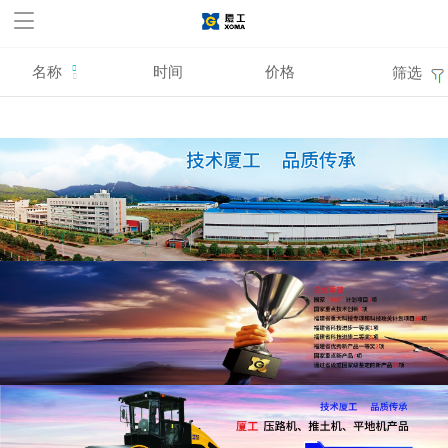
华体会官方网站,华体会
huatihui(中国)
名称
时间
价格
筛选