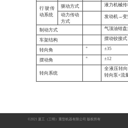
液力机械传
驱动方式
行驶传
动系统
动力传动
发动机→变
方式
气顶油钳盘
制动方式
摆动铰接式
车架结构
°
±35
转向角
°
±12
摆动角
全液压转向系统
转向系统
转向泵+流
©2021 厦工（三明）重型机器有限公司 版权所有