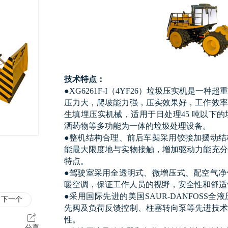
技术特点：
●XG6261F-I（4YF26）垃圾压实机是
压力大，爬坡能力强，压实效果好，工作效率
生填埋压实机械，适用于日处理45 吨以下
洒药物等多功能为一体的垃圾处理设备。
●整机结构合理、前后车架采用铰接加摆动结
能最大限度地与实物接触，增加驱动力能充分
特点。
●驾驶室采用全透明式、微增压式、配空气净
暖空调，保证工作人员的视野，安全性和舒适
●采用国际先进的美国SAUR-DANFOSS
下一个
先阀及负荷反馈控制、柱塞转向泵等先进技术
性。
分享