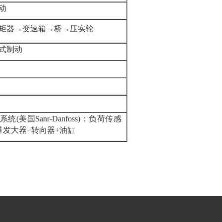
动
矩器→变速箱→桥→压实轮
式制动
(美国Sanr-Danfoss)：负荷传感
量发大器+转向器+油缸