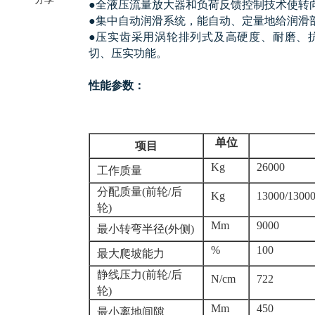
●全液压流量放大器和负荷反馈控制技术使转
●集中自动润滑系统，能自动、定量地给润滑
●压实齿采用涡轮排列式及高硬度、耐磨、
切、压实功能。
性能参数：
单位
项目
Kg
26000
工作质量
分配质量(前轮/后
Kg
13000/1300
轮)
Mm
9000
最小转弯半径(外侧)
%
100
最大爬坡能力
静线压力(前轮/后
N/cm
722
轮)
Mm
450
最小离地间隙