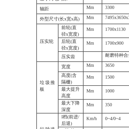
Mm
3300
轴距
Mm
7495x3650x
外型尺寸(长x宽x高)
前轮(直
Mm
1700x1130
径x宽度)
压实轮
后轮(直
Mm
1700x900
径x宽度)
耐磨特种合
压实齿
Mm
3650
宽度
高度(含
Mm
1500
隔栅)
垃圾推
板
最大提升
Mm
1000
高度
最大下降
Mm
350
深度
I档(前进/
Km/h
0~4/0~4
后退)