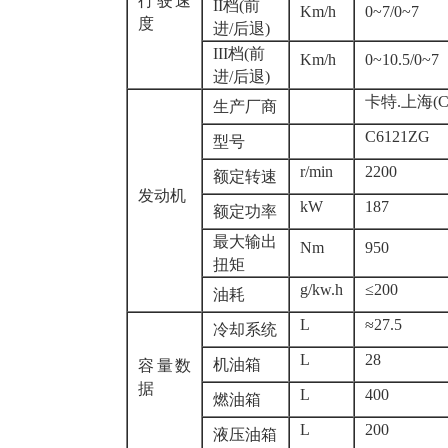
行驶速
II档(前
Km/h
0~7/0~7
度
进/后退)
III档(前
Km/h
0~10.5/0~7
进/后退)
卡特.上海(CA
生产厂商
C6121ZG
型号
r/min
2200
额定转速
发动机
kW
187
额定功率
最大输出
Nm
950
扭矩
g/kw.h
≤200
油耗
L
≈27.5
冷却系统
L
28
机油箱
容量数
据
L
400
燃油箱
L
200
液压油箱