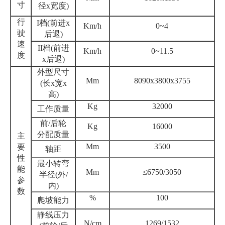
寸
径x宽度)
行
I档(前进x
Km/h
0~4
驶
后退)
速
II档(前进
Km/h
0~11.5
度
x后退)
外型尺寸
Mm
8090x3800x3755
(长x宽x
高)
Kg
32000
工作质量
前/后轮
Kg
16000
分配质量
主
Mm
3500
要
轴距
性
最小转弯
能
Mm
≤6750/3050
半径(外/
参
内)
数
%
100
爬坡能力
静线压力
N/cm
1269/1532