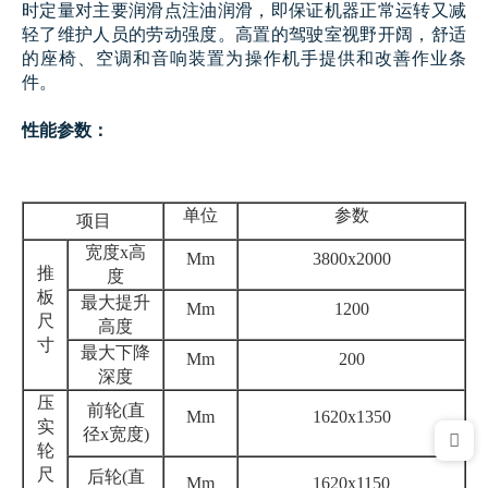
时定量对主要润滑点注油润滑，即保证机器正常运转又减
轻了维护人员的劳动强度。高置的驾驶室视野开阔，舒适
的座椅、空调和音响装置为操作机手提供和改善作业条
件。
性能参数：
单位
参数
项目
宽度x高
Mm
3800x2000
推
度
板
最大提升
Mm
1200
尺
高度
寸
最大下降
Mm
200
深度
压
前轮(直
Mm
1620x1350
实
径x宽度)
轮
尺
后轮(直
Mm
1620x1150