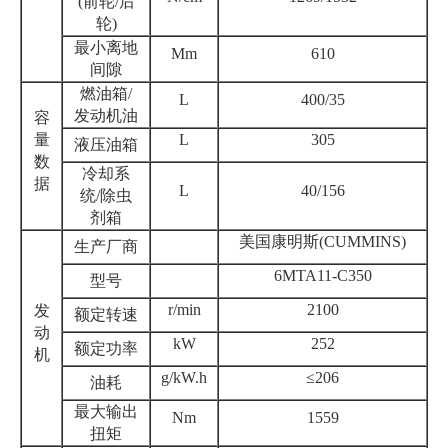
(前轮/后
轮)
最小离地
Mm
610
间隙
燃油箱/
L
400/35
发动机油
容
量
L
305
液压油箱
数
冷却系
据
L
40/156
统/除虫
剂箱
美国康明斯(CUMMINS)
生产厂商
6MTA11-C350
型号
r/min
2100
发
额定转速
动
kW
252
额定功率
机
g/kW.h
≤206
油耗
最大输出
Nm
1559
扭矩