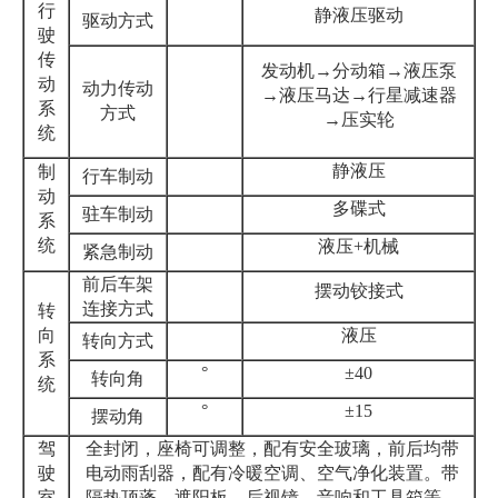
行
静液压驱动
驱动方式
驶
传
发动机→分动箱→液压泵
动
动力传动
→液压马达→行星减速器
系
方式
→压实轮
统
静液压
制
行车制动
动
多碟式
驻车制动
系
统
液压+机械
紧急制动
前后车架
摆动铰接式
连接方式
转
向
液压
转向方式
系
°
±40
转向角
统
°
±15
摆动角
驾
全封闭，座椅可调整，配有安全玻璃，前后均带
驶
电动雨刮器，配有冷暖空调、空气净化装置。带
室
隔热顶蓬、遮阳板、后视镜、音响和工具箱等。