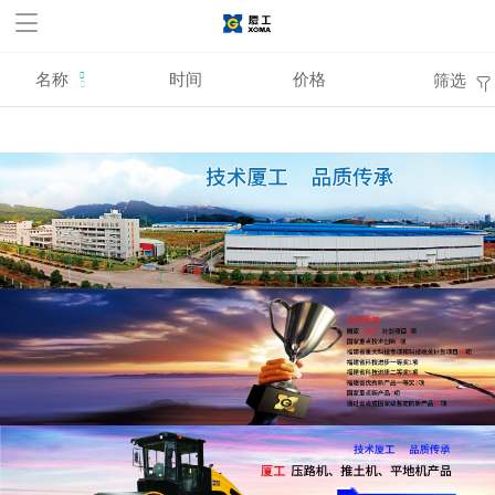
华体会官方网站,华体会
huatihui(中国)
名称
时间
价格
筛选