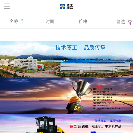
华体会官方网站,华体会
huatihui(中国)
名称
时间
价格
筛选