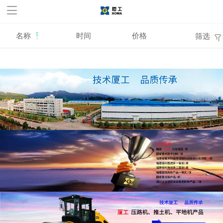
华体会官方网站,华体会
huatihui(中国)
名称
时间
价格
筛选