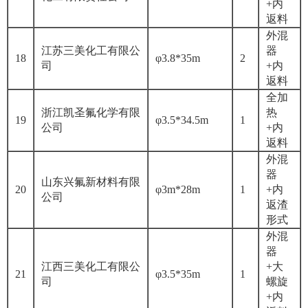
+内
返料
外混
江苏三美化工有限公
器
18
φ3.8*35m
2
司
+内
返料
全加
浙江凯圣氟化学有限
热
19
φ3.5*34.5m
1
公司
+内
返料
外混
器
山东兴氟新材料有限
20
φ3m*28m
1
+内
公司
返渣
形式
外混
器
江西三美化工有限公
+大
21
φ3.5*35m
1
司
螺旋
+内