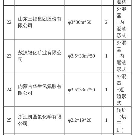
返料
外混
器
山东三福集团股份有
22
φ3*30m*50
2
+内
限公司
返渣
形式
外混
器
敖汉银亿矿业有限公
23
φ3.5*33m*50
1
+内
司
返渣
形式
外混
器
内蒙古华生氢氟酸有
24
φ3.5*33m*50
1
+返
限公司
渣形
式
转炉
浙江凯圣氟化学有限
（烘
25
φ2.2*19*20
1
公司
干
炉）