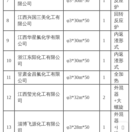
7
φ3*30m*50
1
反应
限公司
炉
回转
江西兴国三美化工有
8
φ3*30m*50
1
反应
限公司
炉
内返
江西华星氟化学有限
9
φ3*30m*50
1
渣形
公司
式
内返
浙江东阳化工有限公
10
φ3*30m*50
1
渣形
司
式
甘肃金昌氟化工有限
全加
11
φ3*30m*50
1
公司
热
外混
江西莹光化工有限公
器
12
φ3*32m*50
2
司
+大
螺旋
外混
器
淄博飞源化工有限公
13
φ3*28m*50
1
+内
司