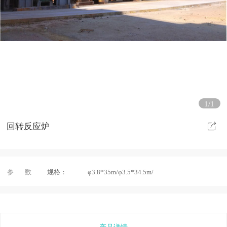
1/1
回转反应炉
参 数
规格：
φ3.8*35m/φ3.5*34.5m/
产品详情