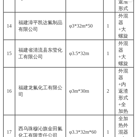
返渣
形式
外混
福建漳平凯达氟制品
器
14
φ3*32m*50
1
有限公司
+大
螺旋
外混
福建省清流县东莹化
器
15
φ3.5*32m
1
工有限公司
+大
螺旋
外混
器
+内
福建龙氟化工有限公
16
φ3m*30m
2
返渣
司
形式
+全
加热
全加
热外
西乌珠穆沁旗金田氟
17
φ3.3*32m*60
1
混器
化工有限责任公司