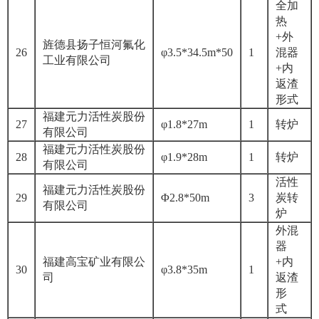
全加
热
+外
旌德县扬子恒河氟化
26
φ3.5*34.5m*50
1
混器
工业有限公司
+内
返渣
形式
福建元力活性炭股份
27
φ1.8*27m
1
转炉
有限公司
福建元力活性炭股份
28
φ1.9*28m
1
转炉
有限公司
活性
福建元力活性炭股份
29
Φ2.8*50m
3
炭转
有限公司
炉
外混
器
福建高宝矿业有限公
+内
30
φ3.8*35m
1
司
返渣
形
式